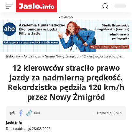
- reklama-
Jaslo.info
>
Aktualności
>
Gmina Nowy Żmigród
>
12 kierowców straciło prawo jazdy za nadmierną prędkość. Rekordzistka pędziła 120 km/h przez Nowy Żmigród
12 kierowców straciło prawo
jazdy za nadmierną prędkość.
Rekordzistka pędziła 120 km/h
przez Nowy Żmigród
Czyta się 3 Min
Jaslo.info
Data publikacji: 28/08/2025