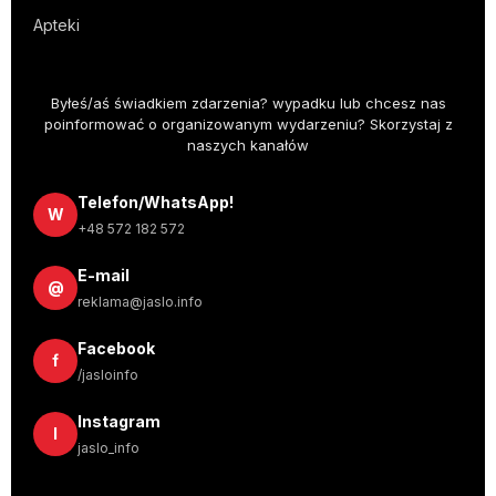
Apteki
Byłeś/aś świadkiem zdarzenia? wypadku lub chcesz nas
poinformować o organizowanym wydarzeniu? Skorzystaj z
naszych kanałów
Telefon/WhatsApp!
W
+48 572 182 572
E-mail
@
reklama@jaslo.info
Facebook
f
/jasloinfo
Instagram
I
jaslo_info