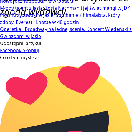
noworoczne spotkanie w Opaciu
Młody talent z Jasła: Zosia Nachman i jej świat mangi w JDK
zgodą wydawcy.
Piotr Krzyżowski w Jaśle. Spotkanie z himalaistą, który
zdobył Everest i Lhotse w 48 godzin
Operetka i Broadway na jednej scenie. Koncert Wiedeński z
Gwiazdami w Jaśle
Udostępnij artykuł
Facebook
Skopiuj
Co o tym myślisz?