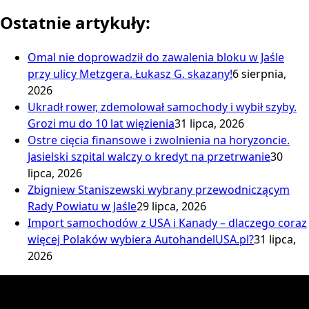
Ostatnie artykuły:
Omal nie doprowadził do zawalenia bloku w Jaśle
przy ulicy Metzgera. Łukasz G. skazany!
6 sierpnia,
2026
Ukradł rower, zdemolował samochody i wybił szyby.
Grozi mu do 10 lat więzienia
31 lipca, 2026
Ostre cięcia finansowe i zwolnienia na horyzoncie.
Jasielski szpital walczy o kredyt na przetrwanie
30
lipca, 2026
Zbigniew Staniszewski wybrany przewodniczącym
Rady Powiatu w Jaśle
29 lipca, 2026
Import samochodów z USA i Kanady – dlaczego coraz
więcej Polaków wybiera AutohandelUSA.pl?
31 lipca,
2026