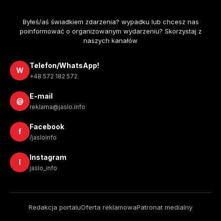
Byłeś/aś świadkiem zdarzenia? wypadku lub chcesz nas
poinformować o organizowanym wydarzeniu? Skorzystaj z
naszych kanałów
Telefon/WhatsApp!
W
+48 572 182 572
E-mail
@
reklama@jaslo.info
Facebook
f
/jasloinfo
Instagram
I
jaslo_info
Redakcja portalu
Oferta reklamowa
Patronat medialny