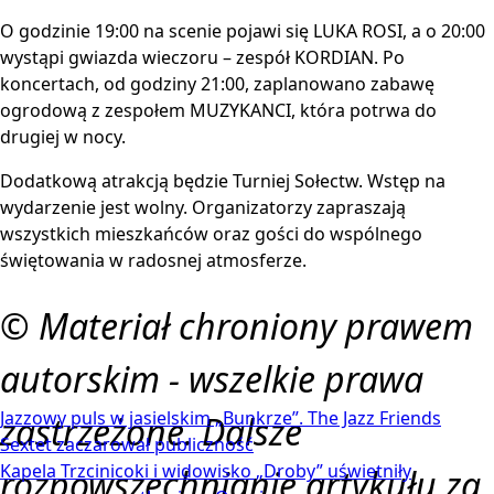
O godzinie 19:00 na scenie pojawi się LUKA ROSI, a o 20:00
wystąpi gwiazda wieczoru – zespół KORDIAN. Po
koncertach, od godziny 21:00, zaplanowano zabawę
ogrodową z zespołem MUZYKANCI, która potrwa do
drugiej w nocy.
Dodatkową atrakcją będzie Turniej Sołectw. Wstęp na
wydarzenie jest wolny. Organizatorzy zapraszają
wszystkich mieszkańców oraz gości do wspólnego
świętowania w radosnej atmosferze.
© Materiał chroniony prawem
autorskim - wszelkie prawa
Jazzowy puls w jasielskim „Bunkrze”. The Jazz Friends
zastrzeżone. Dalsze
Sextet zaczarował publiczność
Kapela Trzcinicoki i widowisko „Droby” uświetniły
rozpowszechnianie artykułu za