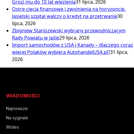
Grozi mu do 10 lat więzienia
31 lipca, 2026
Ostre cięcia finansowe i zwolnienia na horyzoncie.
Jasielski szpital walczy o kredyt na przetrwanie
30
lipca, 2026
Zbigniew Staniszewski wybrany przewodniczącym
Rady Powiatu w Jaśle
29 lipca, 2026
Import samochodów z USA i Kanady – dlaczego coraz
więcej Polaków wybiera AutohandelUSA.pl?
31 lipca,
2026
WIADOMOŚCI
Najnowsze
Na sygnale
Wideo