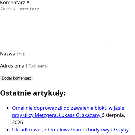
Komentarz
*
Nazwa
Adres email
Ostatnie artykuły:
Omal nie doprowadził do zawalenia bloku w Jaśle
przy ulicy Metzgera. Łukasz G. skazany!
6 sierpnia,
2026
Ukradł rower, zdemolował samochody i wybił szyby.