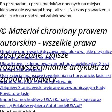
Po przebadaniu przez medyków obecnych na miejscu
kierowca nie wymagał hospitalizacji. Na czas prowadzenia
akcji ruch na drodze był zablokowany.
© Materiał chroniony prawem
autorskim - wszelkie prawa
Omal nie doprowadził do zawalenia bloku w Jaśle przy ulicy
zastrzeżone. Dalsze
Metzgera. Łukasz G. skazany!
Ukradł rower, zdemolował samochody i wybił szyby. Grozi
rozpowszechnianie artykułu za
mu do 10 lat więzienia
Ostre cięcia finansowe i zwolnienia na horyzoncie. Jasielski
zgodą wydawcy.
szpital walczy o kredyt na przetrwanie
Zbigniew Staniszewski wybrany przewodniczącym Rady
Powiatu w Jaśle
Import samochodów z USA i Kanady – dlaczego coraz
więcej Polaków wybiera AutohandelUSA.pl?
Udostępnij artykuł