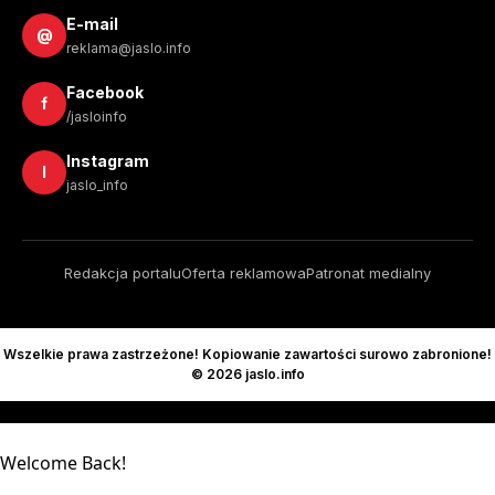
E-mail
@
reklama@jaslo.info
Facebook
f
/jasloinfo
Instagram
I
jaslo_info
Redakcja portalu
Oferta reklamowa
Patronat medialny
Wszelkie prawa zastrzeżone! Kopiowanie zawartości surowo zabronione!
© 2026 jaslo.info
Welcome Back!