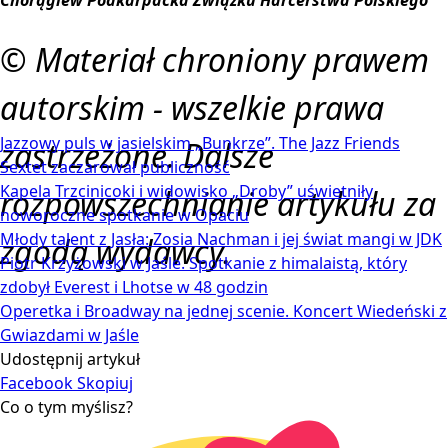
Chorągiew Podkarpacka Związku Harcerstwa Polskiego
© Materiał chroniony prawem
autorskim - wszelkie prawa
Jazzowy puls w jasielskim „Bunkrze”. The Jazz Friends
zastrzeżone. Dalsze
Sextet zaczarował publiczność
Kapela Trzcinicoki i widowisko „Droby” uświetniły
rozpowszechnianie artykułu za
noworoczne spotkanie w Opaciu
Młody talent z Jasła: Zosia Nachman i jej świat mangi w JDK
zgodą wydawcy.
Piotr Krzyżowski w Jaśle. Spotkanie z himalaistą, który
zdobył Everest i Lhotse w 48 godzin
Operetka i Broadway na jednej scenie. Koncert Wiedeński z
Gwiazdami w Jaśle
Udostępnij artykuł
Facebook
Skopiuj
Co o tym myślisz?