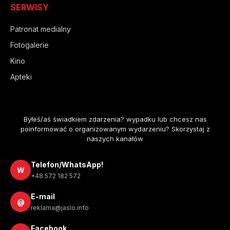
SERWISY
Patronat medialny
Fotogalerie
Kino
Apteki
Byłeś/aś świadkiem zdarzenia? wypadku lub chcesz nas
poinformować o organizowanym wydarzeniu? Skorzystaj z
naszych kanałów
Telefon/WhatsApp!
W
+48 572 182 572
E-mail
@
reklama@jaslo.info
Facebook