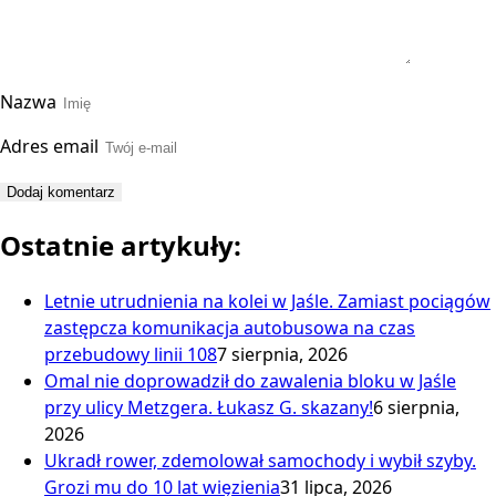
Nazwa
Adres email
Ostatnie artykuły:
Letnie utrudnienia na kolei w Jaśle. Zamiast pociągów
zastępcza komunikacja autobusowa na czas
przebudowy linii 108
7 sierpnia, 2026
Omal nie doprowadził do zawalenia bloku w Jaśle
przy ulicy Metzgera. Łukasz G. skazany!
6 sierpnia,
2026
Ukradł rower, zdemolował samochody i wybił szyby.
Grozi mu do 10 lat więzienia
31 lipca, 2026