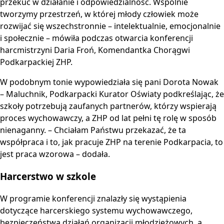
przekuć w działanie i odpowiedzialność. Wspólnie
tworzymy przestrzeń, w której młody człowiek może
rozwijać się wszechstronnie – intelektualnie, emocjonalnie
i społecznie – mówiła podczas otwarcia konferencji
harcmistrzyni Daria Froń, Komendantka Chorągwi
Podkarpackiej ZHP.
W podobnym tonie wypowiedziała się pani Dorota Nowak
– Maluchnik, Podkarpacki Kurator Oświaty podkreślając, że
szkoły potrzebują zaufanych partnerów, którzy wspierają
proces wychowawczy, a ZHP od lat pełni tę rolę w sposób
nienaganny. – Chciałam Państwu przekazać, że ta
współpraca i to, jak pracuje ZHP na terenie Podkarpacia, to
jest praca wzorowa – dodała.
Harcerstwo w szkole
W programie konferencji znalazły się wystąpienia
dotyczące harcerskiego systemu wychowawczego,
bezpieczeństwa działań organizacji młodzieżowych, a