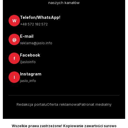
naszych kanałów
Telefon/WhatsApp!
W
+48 572 182 572
E-mail
@
reklama@jaslo.info
Facebook
f
/jasloinfo
Instagram
I
jaslo_info
Redakcja portalu
Oferta reklamowa
Patronat medialny
Wszelkie prawa zastrzeżone! Kopiowanie zawartości surowo