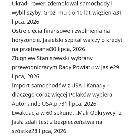
Ukradł rower, zdemolował samochody i
wybił szyby. Grozi mu do 10 lat więzienia
31
lipca, 2026
Ostre cięcia finansowe i zwolnienia na
horyzoncie. Jasielski szpital walczy o kredyt
na przetrwanie
30 lipca, 2026
Zbigniew Staniszewski wybrany
przewodniczącym Rady Powiatu w Jaśle
29
lipca, 2026
Import samochodów z USA i Kanady –
dlaczego coraz więcej Polaków wybiera
AutohandelUSA.pl?
31 lipca, 2026
Ewakuacja w 60 sekund. „Mali Odkrywcy” z
Jasła zdali test z bezpieczeństwa na
szóstkę
28 lipca, 2026