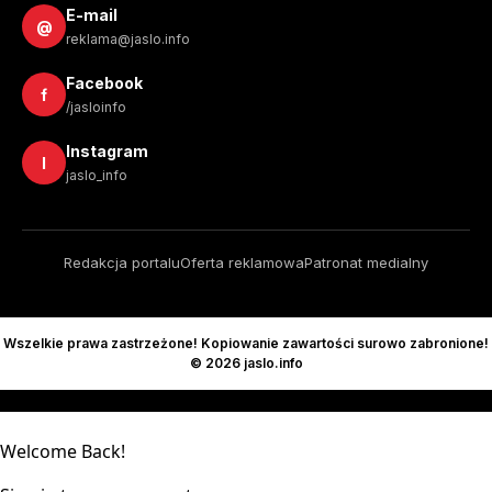
E-mail
@
reklama@jaslo.info
Facebook
f
/jasloinfo
Instagram
I
jaslo_info
Redakcja portalu
Oferta reklamowa
Patronat medialny
Wszelkie prawa zastrzeżone! Kopiowanie zawartości surowo zabronione!
© 2026 jaslo.info
Welcome Back!