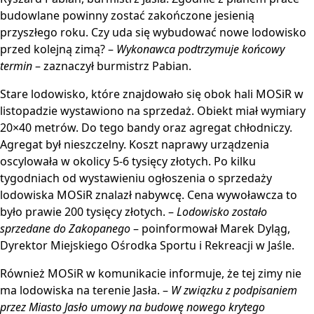
budowlane powinny zostać zakończone jesienią
przyszłego roku. Czy uda się wybudować nowe lodowisko
przed kolejną zimą? –
Wykonawca podtrzymuje końcowy
termin
– zaznaczył burmistrz Pabian.
Stare lodowisko, które znajdowało się obok hali MOSiR w
listopadzie wystawiono na sprzedaż. Obiekt miał wymiary
20×40 metrów. Do tego bandy oraz agregat chłodniczy.
Agregat był nieszczelny. Koszt naprawy urządzenia
oscylowała w okolicy 5-6 tysięcy złotych. Po kilku
tygodniach od wystawieniu ogłoszenia o sprzedaży
lodowiska MOSiR znalazł nabywcę. Cena wywoławcza to
było prawie 200 tysięcy złotych. –
Lodowisko zostało
sprzedane do Zakopanego
– poinformował Marek Dyląg,
Dyrektor Miejskiego Ośrodka Sportu i Rekreacji w Jaśle.
Również MOSiR w komunikacie informuje, że tej zimy nie
ma lodowiska na terenie Jasła. –
W związku z podpisaniem
przez Miasto Jasło umowy na budowę nowego krytego