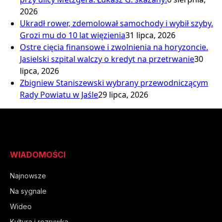
2026
Ukradł rower, zdemolował samochody i wybił szyby.
Grozi mu do 10 lat więzienia
31 lipca, 2026
Ostre cięcia finansowe i zwolnienia na horyzoncie.
Jasielski szpital walczy o kredyt na przetrwanie
30
lipca, 2026
Zbigniew Staniszewski wybrany przewodniczącym
Rady Powiatu w Jaśle
29 lipca, 2026
WIADOMOŚCI
Najnowsze
Na sygnale
Wideo
Kultura i rozrywka