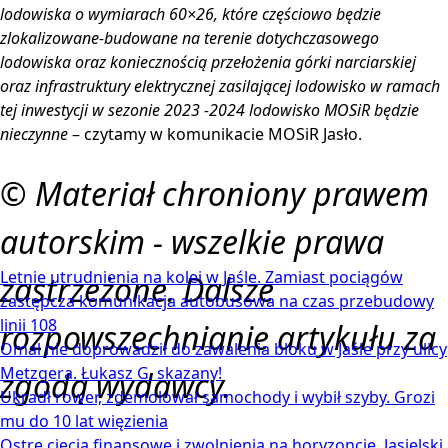
lodowiska o wymiarach 60×26, które częściowo będzie
zlokalizowane-budowane na terenie dotychczasowego
lodowiska oraz koniecznością przełożenia górki narciarskiej
oraz infrastruktury elektrycznej zasilającej lodowisko w ramach
tej inwestycji w sezonie 2023 -2024 lodowisko MOSiR będzie
nieczynne
– czytamy w komunikacie MOSiR Jasło.
© Materiał chroniony prawem
autorskim - wszelkie prawa
Letnie utrudnienia na kolei w Jaśle. Zamiast pociągów
zastrzeżone. Dalsze
zastępcza komunikacja autobusowa na czas przebudowy
linii 108
rozpowszechnianie artykułu za
Omal nie doprowadził do zawalenia bloku w Jaśle przy ulicy
Metzgera. Łukasz G. skazany!
zgodą wydawcy.
Ukradł rower, zdemolował samochody i wybił szyby. Grozi
mu do 10 lat więzienia
Ostre cięcia finansowe i zwolnienia na horyzoncie. Jasielski