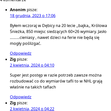
Anonim
pisze:
18 grudnia, 2023 o 17:06
Byłem wczoraj w Dębicy na 20 lecie ,,bajka,, Królowa
Śnieżka, 850 miejsc siedzących 60×26 wymiary. Jasło
………cieniasy , nawet dzieci na ferie nie będą się
mogły poślizgać.
Odpowiedz
Zig
pisze:
2 kwietnia, 2024 o 04:10
Super jest postęp w razie potrzeb zawsze można
rozbudować co do wymiarów tafli to w NHL grają
właśnie na takich taflach
Odpowiedz
Zig
pisze:
2 kwietnia, 2024 o 04:22