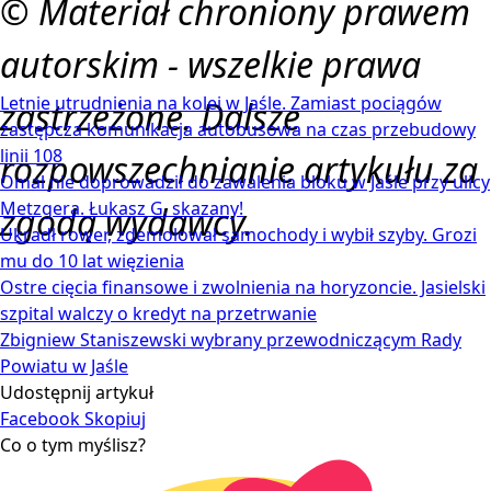
© Materiał chroniony prawem
autorskim - wszelkie prawa
Letnie utrudnienia na kolei w Jaśle. Zamiast pociągów
zastrzeżone. Dalsze
zastępcza komunikacja autobusowa na czas przebudowy
linii 108
rozpowszechnianie artykułu za
Omal nie doprowadził do zawalenia bloku w Jaśle przy ulicy
Metzgera. Łukasz G. skazany!
zgodą wydawcy.
Ukradł rower, zdemolował samochody i wybił szyby. Grozi
mu do 10 lat więzienia
Ostre cięcia finansowe i zwolnienia na horyzoncie. Jasielski
szpital walczy o kredyt na przetrwanie
Zbigniew Staniszewski wybrany przewodniczącym Rady
Powiatu w Jaśle
Udostępnij artykuł
Facebook
Skopiuj
Co o tym myślisz?