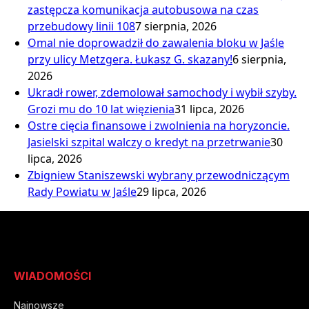
zastępcza komunikacja autobusowa na czas
przebudowy linii 108
7 sierpnia, 2026
Omal nie doprowadził do zawalenia bloku w Jaśle
przy ulicy Metzgera. Łukasz G. skazany!
6 sierpnia,
2026
Ukradł rower, zdemolował samochody i wybił szyby.
Grozi mu do 10 lat więzienia
31 lipca, 2026
Ostre cięcia finansowe i zwolnienia na horyzoncie.
Jasielski szpital walczy o kredyt na przetrwanie
30
lipca, 2026
Zbigniew Staniszewski wybrany przewodniczącym
Rady Powiatu w Jaśle
29 lipca, 2026
WIADOMOŚCI
Najnowsze