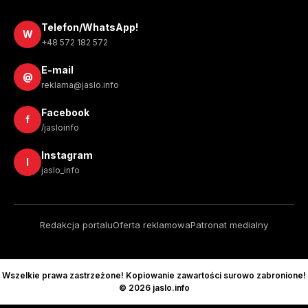
Telefon/WhatsApp!
W
+48 572 182 572
E-mail
@
reklama@jaslo.info
Facebook
f
/jasloinfo
Instagram
I
jaslo_info
Redakcja portalu
Oferta reklamowa
Patronat medialny
Wszelkie prawa zastrzeżone! Kopiowanie zawartości surowo zabronione!
© 2026 jaslo.info