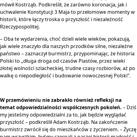
mówił Kostrząb. Podkreślił, że zarówno koronacja, jak i
uchwalenie Konstytucji 3 Maja to przełomowe momenty w
historii, które łączy troska o przyszłość i niezależność
Rzeczypospolitej.
– Oba te wydarzenia, choć dzieli wiele wieków, pokazują,
jak wiele znaczyło dla naszych przodków silne, niezależne
państwo – zaznaczył burmistrz, przypominając, że historia
Polski to „długa droga od czasów Piastów, przez wieki
złotej wolności szlacheckiej, trudne czasy rozbiorów, aż po
walkę o niepodległość i budowanie nowoczesnej Polski”.
W przemówieniu nie zabrakło również refleksji na
temat odpowiedzialności współczesnych pokoleń.
– Dziś
my jesteśmy odpowiedzialni za to, jak będzie wyglądać
przyszłość – podkreślił Adam Kostrząb. Na zakończenie
burmistrz zwrócił się do mieszkańców z życzeniem. – Życzę
nam wszystkim, byśmy czerpali z naszej historii mądrość i