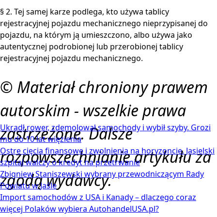
§ 2. Tej samej karze podlega, kto używa tablicy
rejestracyjnej pojazdu mechanicznego nieprzypisanej do
pojazdu, na którym ją umieszczono, albo używa jako
autentycznej podrobionej lub przerobionej tablicy
rejestracyjnej pojazdu mechanicznego.
© Materiał chroniony prawem
autorskim - wszelkie prawa
Ukradł rower, zdemolował samochody i wybił szyby. Grozi
zastrzeżone. Dalsze
mu do 10 lat więzienia
Ostre cięcia finansowe i zwolnienia na horyzoncie. Jasielski
rozpowszechnianie artykułu za
szpital walczy o kredyt na przetrwanie
Zbigniew Staniszewski wybrany przewodniczącym Rady
zgodą wydawcy.
Powiatu w Jaśle
Import samochodów z USA i Kanady – dlaczego coraz
więcej Polaków wybiera AutohandelUSA.pl?