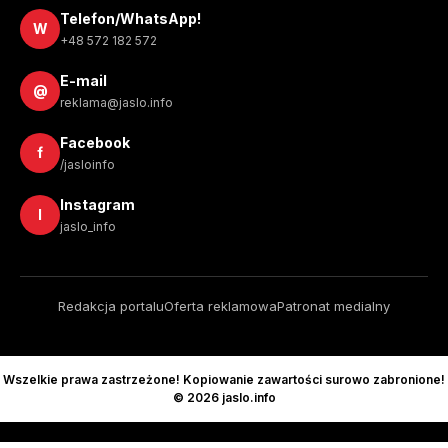
Telefon/WhatsApp!
W
+48 572 182 572
E-mail
@
reklama@jaslo.info
Facebook
f
/jasloinfo
Instagram
I
jaslo_info
Redakcja portalu
Oferta reklamowa
Patronat medialny
Wszelkie prawa zastrzeżone! Kopiowanie zawartości surowo zabronione!
© 2026 jaslo.info