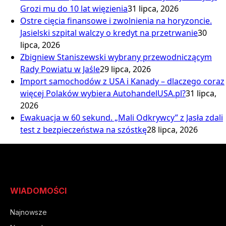
Grozi mu do 10 lat więzienia
31 lipca, 2026
Ostre cięcia finansowe i zwolnienia na horyzoncie.
Jasielski szpital walczy o kredyt na przetrwanie
30
lipca, 2026
Zbigniew Staniszewski wybrany przewodniczącym
Rady Powiatu w Jaśle
29 lipca, 2026
Import samochodów z USA i Kanady – dlaczego coraz
więcej Polaków wybiera AutohandelUSA.pl?
31 lipca,
2026
Ewakuacja w 60 sekund. „Mali Odkrywcy” z Jasła zdali
test z bezpieczeństwa na szóstkę
28 lipca, 2026
WIADOMOŚCI
Najnowsze