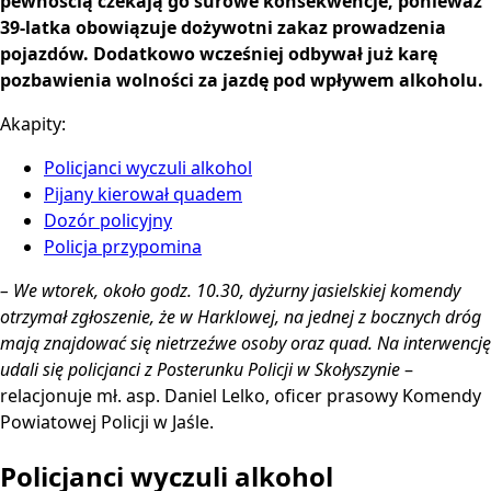
pewnością czekają go surowe konsekwencje, ponieważ
39-latka obowiązuje dożywotni zakaz prowadzenia
pojazdów. Dodatkowo wcześniej odbywał już karę
pozbawienia wolności za jazdę pod wpływem alkoholu.
Akapity:
Policjanci wyczuli alkohol
Pijany kierował quadem
Dozór policyjny
Policja przypomina
– We wtorek, około godz. 10.30, dyżurny jasielskiej komendy
otrzymał zgłoszenie, że w Harklowej, na jednej z bocznych dróg
mają znajdować się nietrzeźwe osoby oraz quad. Na interwencję
udali się policjanci z Posterunku Policji w Skołyszynie
–
relacjonuje mł. asp. Daniel Lelko, oficer prasowy Komendy
Powiatowej Policji w Jaśle.
Policjanci wyczuli alkohol