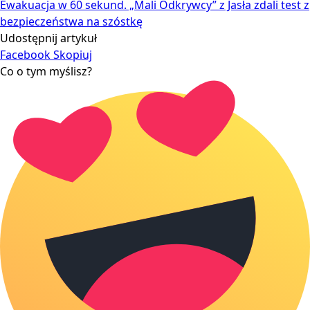
Ewakuacja w 60 sekund. „Mali Odkrywcy” z Jasła zdali test z
bezpieczeństwa na szóstkę
Udostępnij artykuł
Facebook
Skopiuj
Co o tym myślisz?