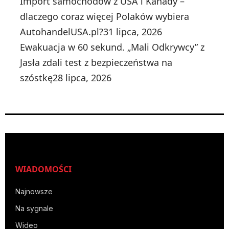
Import samochodów z USA i Kanady –
dlaczego coraz więcej Polaków wybiera
AutohandelUSA.pl?
31 lipca, 2026
Ewakuacja w 60 sekund. „Mali Odkrywcy” z
Jasła zdali test z bezpieczeństwa na
szóstkę
28 lipca, 2026
WIADOMOŚCI
Najnowsze
Na sygnale
Wideo