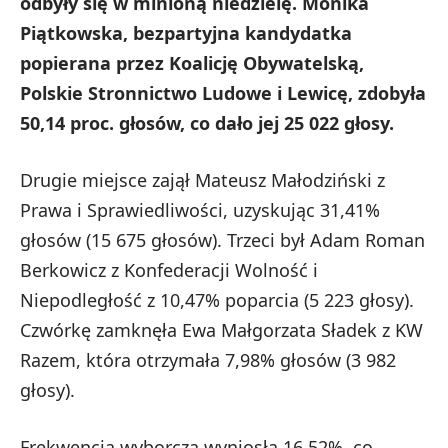
odbyły się w minioną niedzielę. Monika
Piątkowska, bezpartyjna kandydatka
popierana przez Koalicję Obywatelską,
Polskie Stronnictwo Ludowe i Lewicę, zdobyła
50,14 proc. głosów, co dało jej 25 022 głosy. ​
Drugie miejsce zajął Mateusz Małodziński z
Prawa i Sprawiedliwości, uzyskując 31,41%
głosów (15 675 głosów). Trzeci był Adam Roman
Berkowicz z Konfederacji Wolność i
Niepodległość z 10,47% poparcia (5 223 głosy).
Czwórkę zamknęła Ewa Małgorzata Sładek z KW
Razem, która otrzymała 7,98% głosów (3 982
głosy). ​
Frekwencja wyborcza wyniosła 16,52%, co